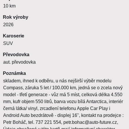
10 km
Rok výroby
2026
Karoserie
SUV
Převodovka
aut. převodovka
Poznámka
skladem, ihned k odběru, u nás nejširší výběr modelu
Compass, záruka 5 let / 100.000 km, jedná se o zcela nový
model - třetí generace - vůz má 5 míst, celková délka 4.550
mm, kufr objem 550 litrů, barva vozu bílá Antarctica, interiér
černá látka/ vinyl, zrcadlení telefonu Apple Car Play i
Android Auto bezdrátově - displej 16", kontakt na prodejce :
Petr Boháč, tel. 737 221 554, petr.bohac@auto-future.cz,