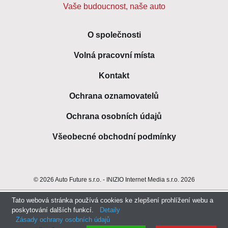
Vaše budoucnost, naše auto
O společnosti
Volná pracovní místa
Kontakt
Ochrana oznamovatelů
Ochrana osobních údajů
Všeobecné obchodní podmínky
© 2026 Auto Future s.r.o. - INIZIO Internet Media s.r.o. 2026
Tento web používá k poskytování služeb, personalizaci reklam a
Tato webová stránka používá cookies ke zlepšení prohlížení webu a
poskytování dalších funkcí.
Detaily
analýze návštěvnosti soubory cookie. Používáním tohoto webu s
Zásady ochrany osobních údajů
tím souhlasíte.
Další informace
V pořádku