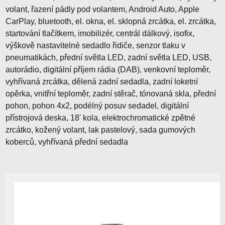
volant, řazení pádly pod volantem, Android Auto, Apple
CarPlay, bluetooth, el. okna, el. sklopná zrcátka, el. zrcátka,
startování tlačítkem, imobilizér, centrál dálkový, isofix,
výškově nastavitelné sedadlo řidiče, senzor tlaku v
pneumatikách, přední světla LED, zadní světla LED, USB,
autorádio, digitální příjem rádia (DAB), venkovní teploměr,
vyhřívaná zrcátka, dělená zadní sedadla, zadní loketní
opěrka, vnitřní teploměr, zadní stěrač, tónovaná skla, přední
pohon, pohon 4x2, podélný posuv sedadel, digitální
přístrojová deska, 18' kola, elektrochromatické zpětné
zrcátko, kožený volant, lak pastelový, sada gumových
koberců, vyhřívaná přední sedadla