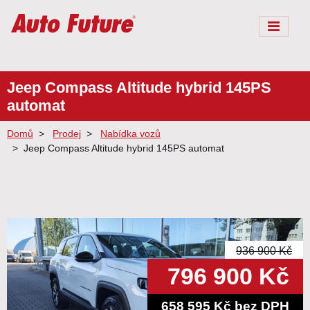
Jeep Compass Altitude hybrid 145PS
automat
Domů
Prodej
Nabídka vozů
Jeep Compass Altitude hybrid 145PS automat
936 900 Kč
796 900 Kč
658 595 Kč bez DPH