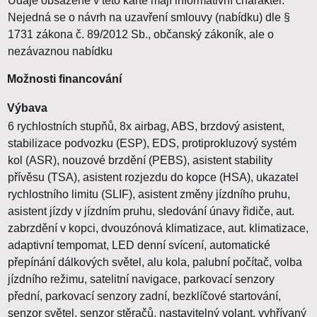
Údaje obsažené v této kartě mají informativní charakter.
Nejedná se o návrh na uzavření smlouvy (nabídku) dle §
1731 zákona č. 89/2012 Sb., občanský zákoník, ale o
nezávaznou nabídku
Možnosti financování
Výbava
6 rychlostních stupňů, 8x airbag, ABS, brzdový asistent,
stabilizace podvozku (ESP), EDS, protiprokluzový systém
kol (ASR), nouzové brzdění (PEBS), asistent stability
přívěsu (TSA), asistent rozjezdu do kopce (HSA), ukazatel
rychlostního limitu (SLIF), asistent změny jízdního pruhu,
asistent jízdy v jízdním pruhu, sledování únavy řidiče, aut.
zabrzdění v kopci, dvouzónová klimatizace, aut. klimatizace,
adaptivní tempomat, LED denní svícení, automatické
přepínání dálkových světel, alu kola, palubní počítač, volba
jízdního režimu, satelitní navigace, parkovací senzory
přední, parkovací senzory zadní, bezklíčové startování,
senzor světel, senzor stěračů, nastavitelný volant, vyhřívaný