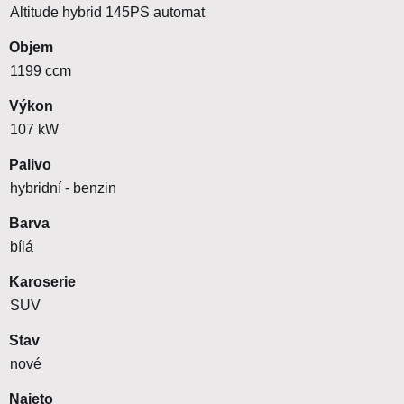
Altitude hybrid 145PS automat
Objem
1199 ccm
Výkon
107 kW
Palivo
hybridní - benzin
Barva
bílá
Karoserie
SUV
Stav
nové
Najeto